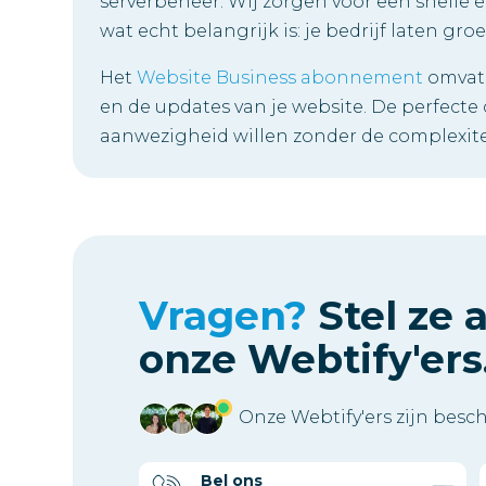
serverbeheer. Wij zorgen voor een snelle en
wat echt belangrijk is: je bedrijf laten groe
Het
Website Business abonnement
omvat 
en de updates van je website. De perfecte 
aanwezigheid willen zonder de complexite
Vragen?
Stel ze 
onze Webtify'ers
Onze Webtify'ers zijn besc
Bel ons