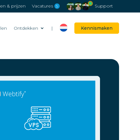
n & prijzen
Vacatures
Support
5
alen
Ontdekken
|
Kennismaken