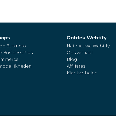
hops
Ontdek Webtify
p Business
Het nieuwe Webtify
e Business Plus
Ons verhaal
mmerce
Blog
mogelijkheden
Affiliates
Klantverhalen