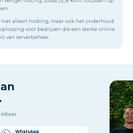
 veilige hosting, zodat jij je kunt focussen op
ien.
niet alleen hosting, maar ook het onderhoud
oplossing voor bedrijven die een sterke online
it van serverbeheer.
aan
.
hikbaar
WhatsApp