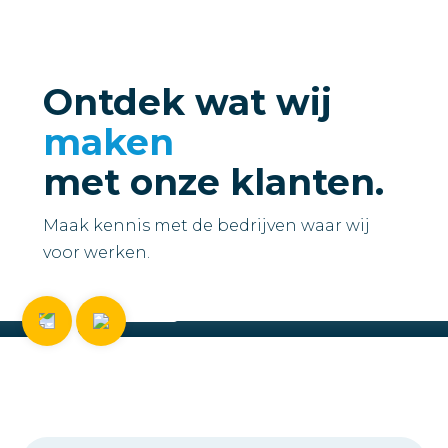
Ontdek wat wij
maken
met onze klanten.
Maak kennis met de bedrijven waar wij
TransitionHERO
voor werken.
Website Business Plus
Bekijken