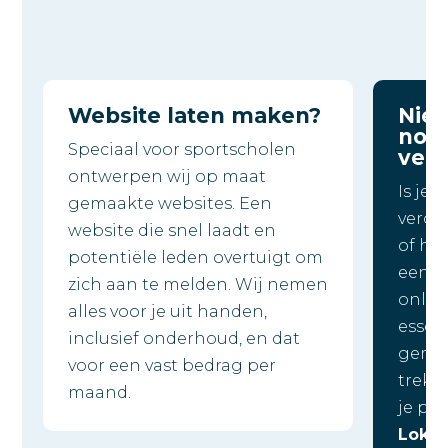
Website laten maken?
Nie
nodi
Speciaal voor sportscholen
ver
ontwerpen wij op maat
Is je 
gemaakte websites. Een
veroud
website die snel laadt en
of he
potentiële leden overtuigt om
een s
zich aan te melden. Wij nemen
onlin
alles voor je uit handen,
essen
inclusief onderhoud, en dat
gemaa
voor een vast bedrag per
trek 
maand.
je pot
Lokaa