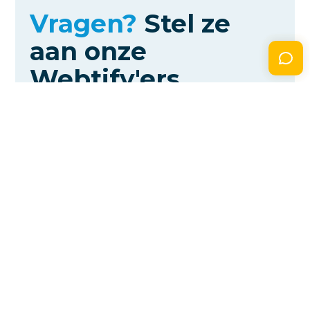
Vragen?
Stel ze
Powered by Widgetbird
aan
onze
Webtify'ers.
Onze Webtify'ers zijn beschikbaar
Bel ons
010 307 41 33
WhatsApp
010 307 41 33
Chat
Start een chat