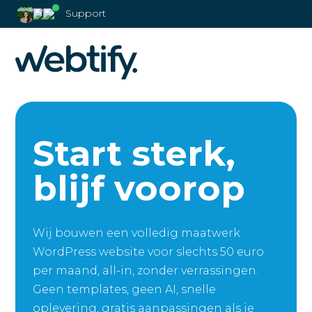
Support
Start sterk,
blijf voorop
Wij bouwen een volledig maatwerk
WordPress website voor slechts 50 euro
per maand, all-in, zonder verrassingen.
Geen templates, geen AI, snelle
oplevering, gratis aanpassingen als je