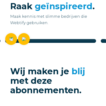
Raak
geïnspireerd
.
Maak kennis met slimme bedrijven die
TransitionHERO
Webtify gebruiken.
Website Business Plus
Bekijken
Wij maken je
blij
met
deze
abonnementen.