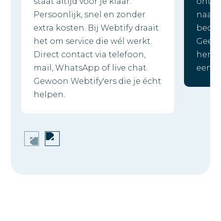
staat altijd voor je klaar.
ontwi
Persoonlijk, snel en zonder
naar d
extra kosten. Bij Webtify draait
bedrij
het om service die wél werkt.
Geen 
Direct contact via telefoon,
hem to
mail, WhatsApp of live chat.
een w
Gewoon Webtify'ers die je écht
helpen.