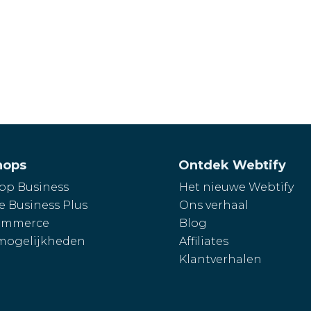
hops
Ontdek Webtify
p Business
Het nieuwe Webtify
e Business Plus
Ons verhaal
mmerce
Blog
mogelijkheden
Affiliates
Klantverhalen