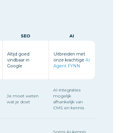
SEO
AI
Altijd goed
Uitbreiden met
vindbaar in
onze krachtige
AI
Google
Agent FYNN
AI-integraties
Je moet weten
mogelijk
wat je doet
afhankelijk van
CMS en kennis
Soms AI-kennis