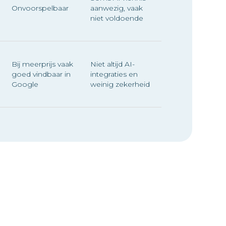
Onvoorspelbaar
aanwezig, vaak
niet voldoende
Bij meerprijs vaak
Niet altijd AI-
goed vindbaar in
integraties en
Google
weinig zekerheid