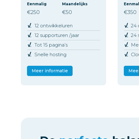
Eenmalig
Maandelijks
Eenmal
€250
€50
€350
12 ontwikkeluren
24 
12 supporturen /jaar
24 
Tot 15 pagina’s
Mee
Snelle hosting
Clo
Meer informatie
Meer