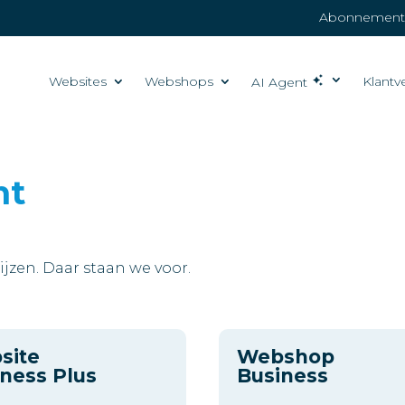
Abonnemente
Websites
Webshops
Klantv
AI Agent
nt
rijzen. Daar staan we voor.
site
Webshop
ness Plus
Business