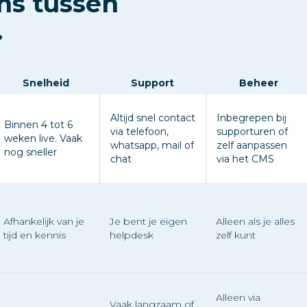
ns tussen
.
Snelheid
Support
Beheer
Altijd snel contact
Inbegrepen bij
Binnen 4 tot 6
via telefoon,
supporturen of
weken live. Vaak
whatsapp, mail of
zelf aanpassen
nog sneller
chat
via het CMS
Afhankelijk van je
Je bent je eigen
Alleen als je alles
tijd en kennis
helpdesk
zelf kunt
Alleen via
Vaak langzaam of