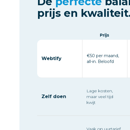
De
perfecte
bala
prijs en kwaliteit
Prijs
€50 per maand,
Webtify
all-in. Beloofd
Lage kosten,
Zelf doen
maar veel tijd
kwijt
Vaak op uurtarief,