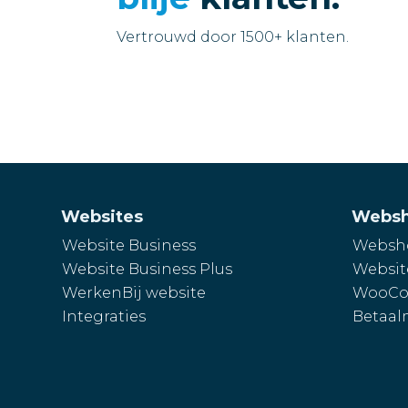
Vertrouwd door 1500+ klanten.
Websites
Webs
Website Business
Websho
Website Business Plus
Websit
WerkenBij website
WooCo
Integraties
Betaal