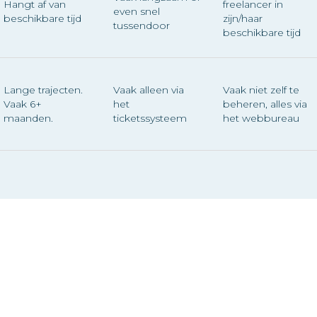
Hangt af van
freelancer in
even snel
beschikbare tijd
zijn/haar
tussendoor
beschikbare tijd
Lange trajecten.
Vaak alleen via
Vaak niet zelf te
Vaak 6+
het
beheren, alles via
maanden.
ticketssysteem
het webbureau