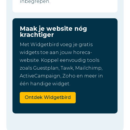
inbegrepen.
Maak je website nóg
krachtiger
Met Widgetbird voeg je gratis
widgets toe aan jouw horeca-
website. Koppel eenvoudig tools
zoals Guestplan, Tawk, Mailchimp,
ActiveCampaign, Zoho en meer in
één handige widget.
Ontdek Widgetbird