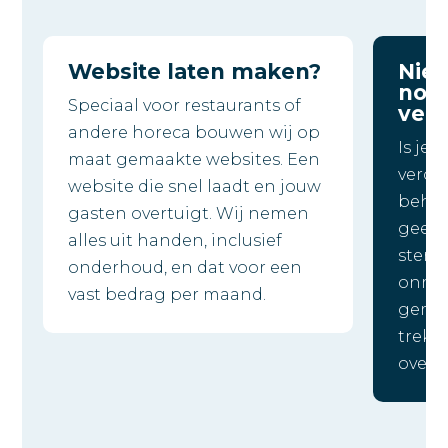
Website laten maken?
Nie
nodi
Speciaal voor restaurants of
ver
andere horeca bouwen wij op
Is je 
maat gemaakte websites. Een
veroud
website die snel laadt en jouw
beher
gasten overtuigt. Wij nemen
geen?
alles uit handen, inclusief
sterke
onderhoud, en dat voor een
onmis
vast bedrag per maand.
gemaa
trek 
overtu