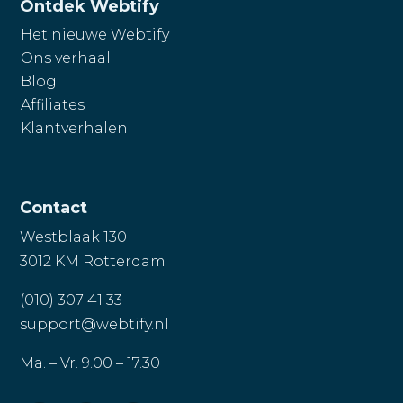
Ontdek Webtify
Het nieuwe Webtify
Ons verhaal
Blog
Affiliates
Klantverhalen
Chat 24/7 met FYNN AI
Contact
Westblaak 130
3012 KM Rotterdam
(010) 307 41 33
support@webtify.nl
Ma. – Vr. 9.00 – 17.30