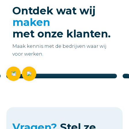
Ontdek wat wij
maken
met onze klanten.
Maak kennis met de bedrijven waar wij
TransitionHERO
voor werken.
Website Business Plus
Bekijken
Vragen?
Stel ze