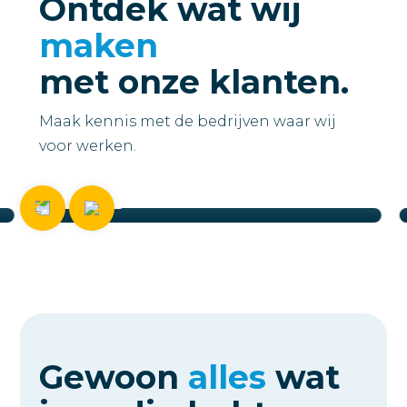
Ontdek wat wij
maken
met onze klanten.
Maak kennis met de bedrijven waar wij
TransitionHERO
voor werken.
Website Business Plus
Bekijken
Gewoon
alles
wat