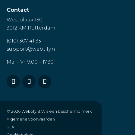
Chat 24/7 met FYNN AI
Contact
Westblaak 130
3012 KM Rotterdam
(010) 307 41 33
support@webtify.nl
Ma. – Vr. 9.00 – 17.30
© 2026
Webtify B.V. is een beschermd merk
Algemene voorwaarden
SLA
Cookiebeleid