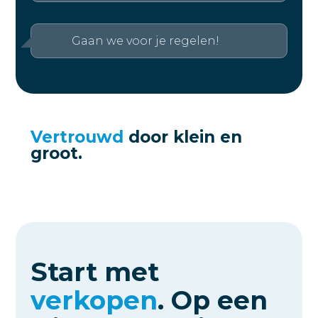
Gaan we voor je regelen!
Vertrouwd
door
klein en
groot.
Start met
verkopen
.
Op een