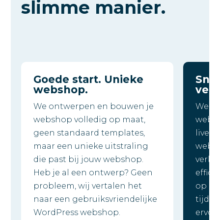
slimme manier.
Goede start.
Unieke
Sne
webshop.
ver
We ontwerpen en bouwen je
We sn
webshop volledig op maat,
websh
geen standaard templates,
live w
maar een unieke uitstraling
websh
die past bij jouw webshop.
verko
Heb je al een ontwerp? Geen
effici
probleem, wij vertalen het
op kwa
naar een gebruiksvriendelijke
tijdi
WordPress webshop.
ervoo