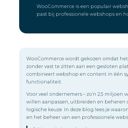
WooCommerce is een populair websh
past bij professionele webshops en ho
WooCommerce wordt gekozen omdat het w
zonder vast te zitten aan een gesloten pl
combineert webshop en content in één sy
functionaliteit.
Voor veel ondernemers – zo’n 2,5 miljoen
willen aanpassen, uitbreiden en behere
logische keuze. In deze blog lees je waaro
en het beheer van een professionele web