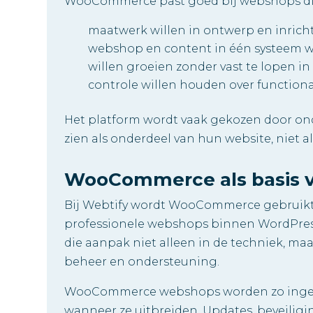
WooCommerce past goed bij webshops di
maatwerk willen in ontwerp en inrich
webshop en content in één systeem 
willen groeien zonder vast te lopen in
controle willen houden over functiona
Het platform wordt vaak gekozen door o
zien als onderdeel van hun website, niet a
WooCommerce als basis 
Bij Webtify wordt WooCommerce gebruikt
professionele webshops binnen WordPres
die aanpak niet alleen in de techniek, maa
beheer en ondersteuning.
WooCommerce webshops worden zo ingerich
wanneer ze uitbreiden. Updates, beveilig