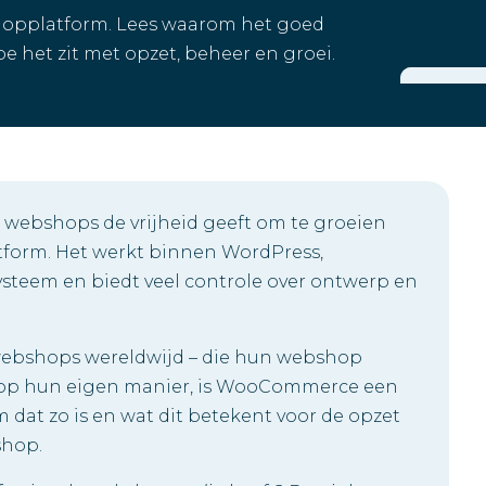
opplatform. Lees waarom het goed
e het zit met opzet, beheer en groei.
ebshops de vrijheid geeft om te groeien
atform. Het werkt binnen WordPress,
steem en biedt veel controle over ontwerp en
 webshops wereldwijd – die hun webshop
n op hun eigen manier, is WooCommerce een
m dat zo is en wat dit betekent voor de opzet
shop.