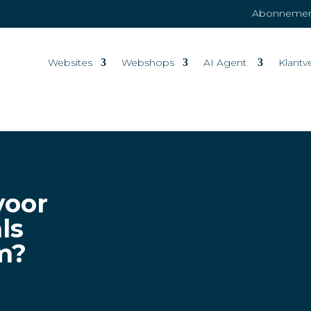
Abonnement
Websites
Webshops
AI Agent
Klantv
voor
ls
m?