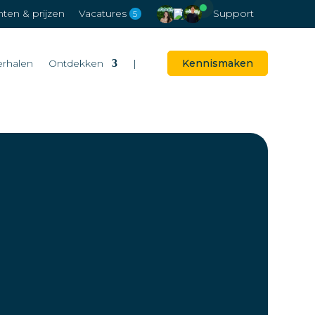
en & prijzen
Vacatures
Support
5
erhalen
Ontdekken
|
Kennismaken