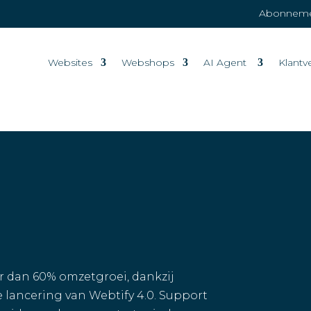
Abonnemen
Websites
Webshops
AI Agent
Klantv
r dan 60% omzetgroei, dankzij
lancering van Webtify 4.0. Support