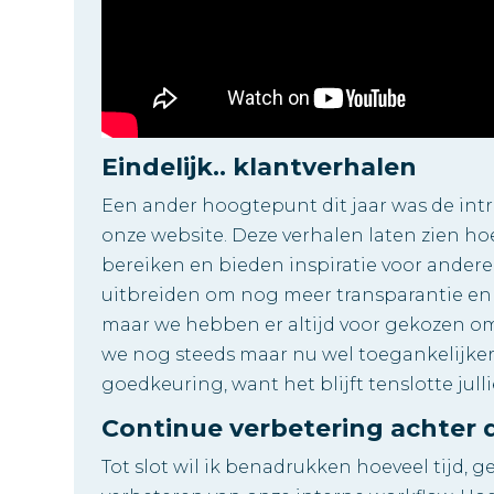
Eindelijk.. klantverhalen
Een ander hoogtepunt dit jaar was de int
onze website. Deze verhalen laten zien ho
bereiken en bieden inspiratie voor andere
uitbreiden om nog meer transparantie en w
maar we hebben er altijd voor gekozen om
we nog steeds maar nu wel toegankelijker 
goedkeuring, want het blijft tenslotte jull
Continue verbetering achter
Tot slot wil ik benadrukken hoeveel tijd,