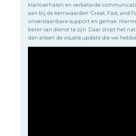
klantverhalen en verbeterde communicati
aan bij de kernwaarden ‘Great, Fast, and Fa
onverslaanbare support en gemak. Hierme
beter van dienst te zijn. Daar stopt het nat
dan alleen de visuele update die we hebbe