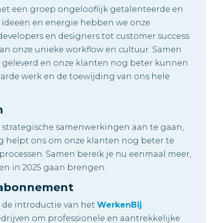
et een groep ongelooflijk getalenteerde en
se ideeën en energie hebben we onze
n developers en designers tot customer success
 aan onze unieke workflow en cultuur. Samen
 geleverd en onze klanten nog beter kunnen
arde werk en de toewijding van ons hele
n
 strategische samenwerkingen aan te gaan,
 helpt ons om onze klanten nog beter te
processen. Samen bereik je nu eenmaal meer,
gen in 2025 gaan brengen.
j abonnement
 de introductie van het
WerkenBij
edrijven om professionele en aantrekkelijke