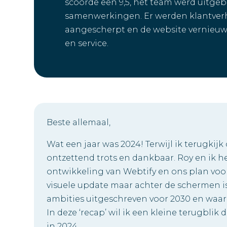
scoorde een 9,5, het team werd uitge
samenwerkingen. Er werden klantver
aangescherpt en de website vernieuw
en service.
Beste allemaal,
Wat een jaar was 2024! Terwijl ik terugkijk
ontzettend trots en dankbaar. Roy en ik 
ontwikkeling van Webtify en ons plan voor 
visuele update maar achter de schermen i
ambities uitgeschreven voor 2030 en waar w
In deze ‘recap’ wil ik een kleine terugbl
in 2024.