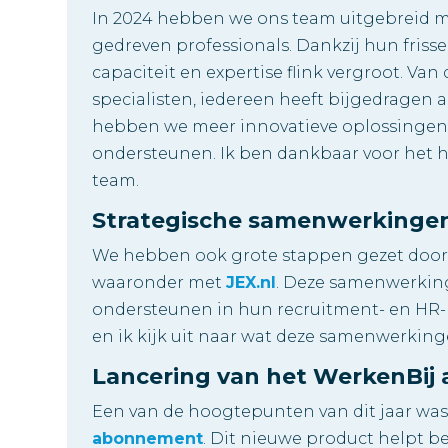
In 2024 hebben we ons team uitgebreid m
gedreven professionals. Dankzij hun fris
capaciteit en expertise flink vergroot. Va
specialisten, iedereen heeft bijgedragen
hebben we meer innovatieve oplossingen
ondersteunen. Ik ben dankbaar voor het h
team.
Strategische samenwerkinge
We hebben ook grote stappen gezet door
waaronder met
JEX.nl
. Deze samenwerking
ondersteunen in hun recruitment- en HR-
en ik kijk uit naar wat deze samenwerkin
Lancering van het WerkenBi
Een van de hoogtepunten van dit jaar was
abonnement
. Dit nieuwe product helpt b