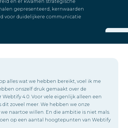
breid en er kwamen strategische
halen gepresenteerd, kernwaarden
d voor duidelijkere communicatie
 op alles wat we hebben bereikt, voel ik me
hebben onszelf druk gemaakt over de
Webtify 4.0. Voor vele eigenlijk alleen een
s dit zoveel meer. We hebben we onze
e naartoe willen. En die ambitie is niet mals.
ik doen op een aantal hoogtepunten van Webtify