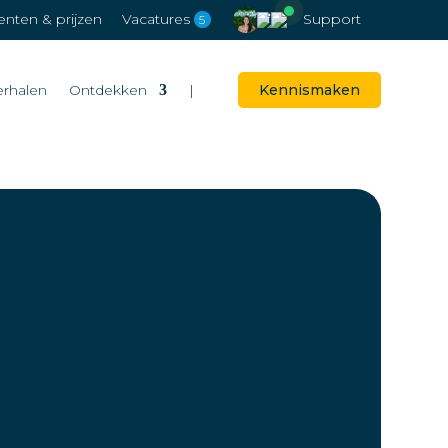
ten & prijzen
Vacatures
Support
5
erhalen
Ontdekken
|
Kennismaken