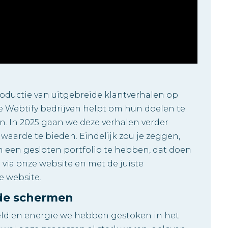
roductie van uitgebreide klantverhalen op
e Webtify bedrijven helpt om hun doelen te
n. In 2025 gaan we deze verhalen verder
aarde te bieden. Eindelijk zou je zeggen,
 een gesloten portfolio te hebben, dat doen
via onze website en met de juiste
ie website.
 de schermen
 geld en energie we hebben gestoken in het