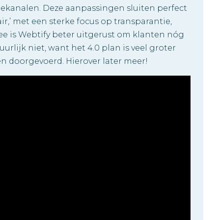
ekanalen. Deze aanpassingen sluiten perfect
ir,’ met een sterke focus op transparantie,
e is Webtify beter uitgerust om klanten nóg
uurlijk niet, want het 4.0 plan is veel groter
n doorgevoerd. Hierover later meer!