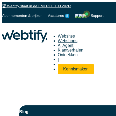
🏆 Webtify staat in de EMERCE 100 2026!
Abonnementen & prijzen
Vacatures
Support
5
Websites
Webshops
AI Agent
Klantverhalen
Ontdekken
|
Kennismaken
Blog