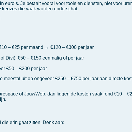
euro’s. Je betaalt vooral voor tools en diensten, niet voor uren
he keuzes die vaak worden onderschat.
:
10 – €25 per maand → €120 – €300 per jaar
 Divi): €50 – €150 eenmalig of per jaar
eer €50 – €200 per jaar
 meestal uit op ongeveer €250 – €750 per jaar aan directe koste
uarespace of JouwWeb, dan liggen de kosten vaak rond €10 – €
ijn.
 die erin gaat zitten. Denk aan: