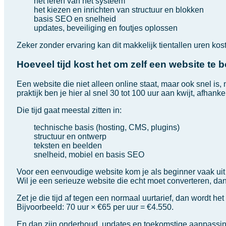
het leren van het systeem
het kiezen en inrichten van structuur en blokken
basis SEO en snelheid
updates, beveiliging en foutjes oplossen
Zeker zonder ervaring kan dit makkelijk tientallen uren koste
Hoeveel tijd kost het om zelf een website te
Een website die niet alleen online staat, maar ook snel is,
praktijk ben je hier al snel 30 tot 100 uur aan kwijt, afhank
Die tijd gaat meestal zitten in:
technische basis (hosting, CMS, plugins)
structuur en ontwerp
teksten en beelden
snelheid, mobiel en basis SEO
Voor een eenvoudige website kom je als beginner vaak uit
Wil je een serieuze website die echt moet converteren, dan
Zet je die tijd af tegen een normaal uurtarief, dan wordt het 
Bijvoorbeeld: 70 uur × €65 per uur = €4.550.
En dan zijn onderhoud, updates en toekomstige aanpassi