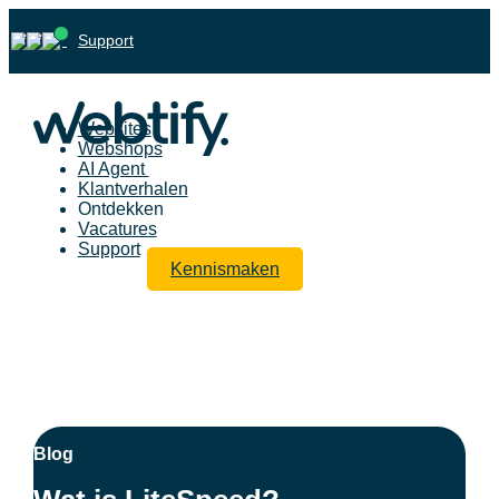
Support
Websites
Webshops
AI Agent
Klantverhalen
Ontdekken
Vacatures
Support
Kennismaken
Blog