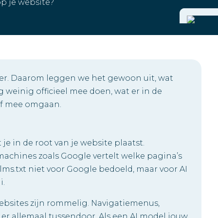
op je website?
aker. Daarom leggen we het gewoon uit, wat
g weinig officieel mee doen, wat er in de
elf mee omgaan.
 je in de root van je website plaatst.
kmachines zoals Google vertelt welke pagina’s
llms.txt niet voor Google bedoeld, maar voor AI
i.
 Websites zijn rommelig. Navigatiemenus,
 er allemaal tussendoor. Als een AI model jouw