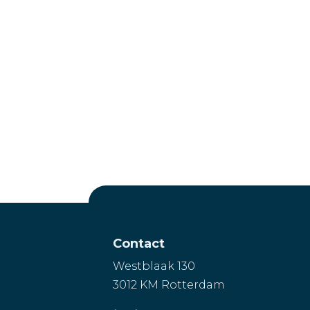
Contact
Westblaak 130
3012 KM Rotterdam