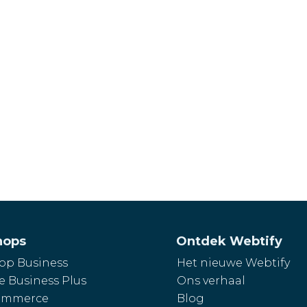
hops
Ontdek Webtify
p Business
Het nieuwe Webtify
e Business Plus
Ons verhaal
mmerce
Blog