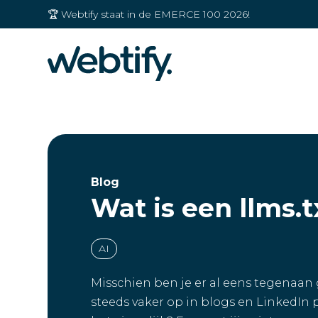
🏆 Webtify staat in de EMERCE 100 2026!
Blog
Wat is een llms.t
AI
Misschien ben je er al eens tegenaan g
steeds vaker op in blogs en LinkedIn p