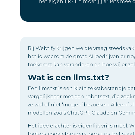
het eigenlijk? En moet jij er iets mee 
Bij Webtify krijgen we die vraag steeds v
het is, waarom de grote AI-bedrijven er no
toekomst kan veranderen en hoe wij er z
Wat is een llms.txt?
Een llms.txt is een klein tekstbestandje dat
Vergelijkbaar met een robots.txt, die zoe
ze wel of niet ‘mogen’ bezoeken. Alleen is 
modellen zoals ChatGPT, Claude en Gemin
Het idee erachter is eigenlijk vrij simpel.
footers, cookiebanners, pop-ups, het staat