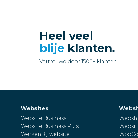
Heel veel
blije
klanten.
Vertrouwd door 1500+ klanten.
Websites
Webs
Website Business
Websho
Website Business Plus
Websit
WerkenBij website
WooCo