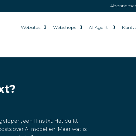
Abonnement
Websites
Webshops
AI Agent
Klantv
xt?
elopen, een llms.txt. Het duikt
osts over AI modellen. Maar wat is