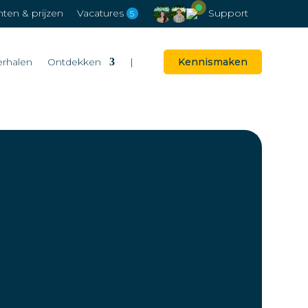
en & prijzen
Vacatures
Support
5
erhalen
Ontdekken
|
Kennismaken