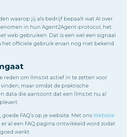
en waarop jij als bedrijf bepaalt wat AI over
opgenomen in hun Agent2Agent-protocol, het
het web gebruiken. Dat is een wel een signaal
s het officiele gebruik ervan nog niet bekend.
mgaat
reden om llms.txt actief in te zetten voor
 vinden, maar omdat de praktische
n data die aantoont dat een llms.txt nu al
plevert.
n, goede FAQ’s op je website. Met ons
Website
 er al een FAQ pagina ontwikkeld word zodat
 goed werkt.