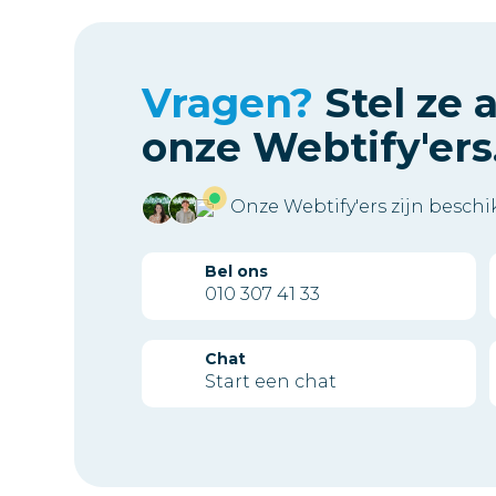
Vragen?
Stel ze 
onze Webtify'ers
Onze Webtify'ers zijn besch
Bel ons
010 307 41 33
Chat
Start een chat