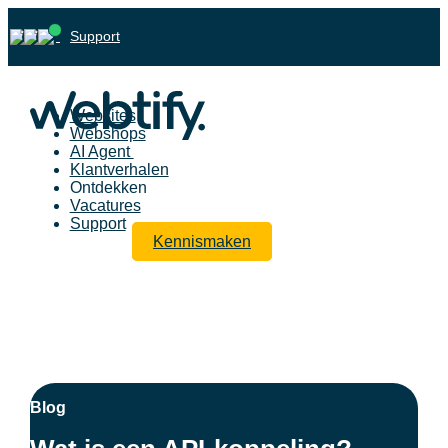
Support
Websites
Webshops
AI Agent
Klantverhalen
Ontdekken
Vacatures
Support
Kennismaken
Blog