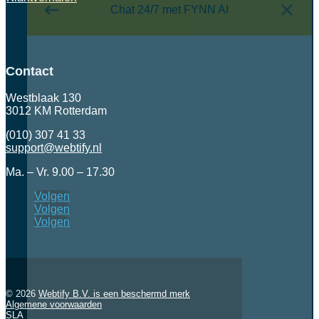
Chat 24/7 met FYNN AI
Contact
Westblaak 130
3012 KM Rotterdam
(010) 307 41 33
support@webtify.nl
Ma. – Vr. 9.00 – 17.30
Volgen
Volgen
Volgen
© 2026
Webtify B.V. is een beschermd merk
Algemene voorwaarden
SLA