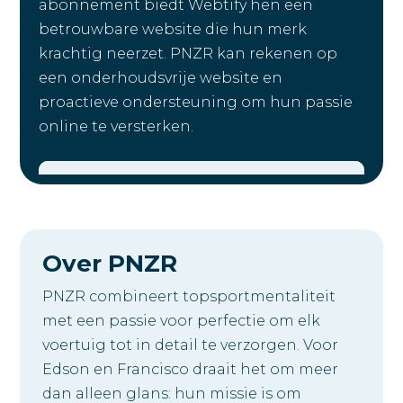
abonnement biedt Webtify hen een
betrouwbare website die hun merk
krachtig neerzet. PNZR kan rekenen op
een onderhoudsvrije website en
proactieve ondersteuning om hun passie
online te versterken.
Over PNZR
PNZR combineert topsportmentaliteit
met een passie voor perfectie om elk
voertuig tot in detail te verzorgen. Voor
Edson en Francisco draait het om meer
dan alleen glans: hun missie is om