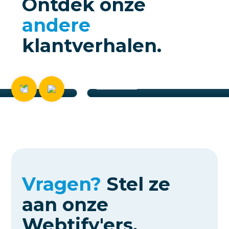
Ontdek onze
andere
klantverhalen.
TransitionHERO
Website Business Plus
Bekijken
Vragen?
Stel ze
aan
onze
Webtify'ers.