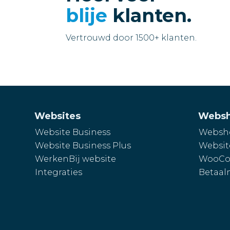
blije
klanten.
Vertrouwd door 1500+ klanten.
Websites
Webs
Website Business
Websho
Website Business Plus
Websit
WerkenBij website
WooCo
Integraties
Betaal