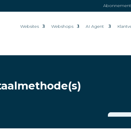
Abonnemente
Websites
Webshops
AI Agent
Klantv
etaalmethode(s)