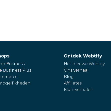
hops
Ontdek Webtify
p Business
Het nieuwe Webtify
e Business Plus
Ons verhaal
mmerce
Blog
mogelijkheden
Affiliates
Klantverhalen