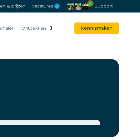
n & prijzen
Vacatures
Support
5
erhalen
Ontdekken
|
Kennismaken