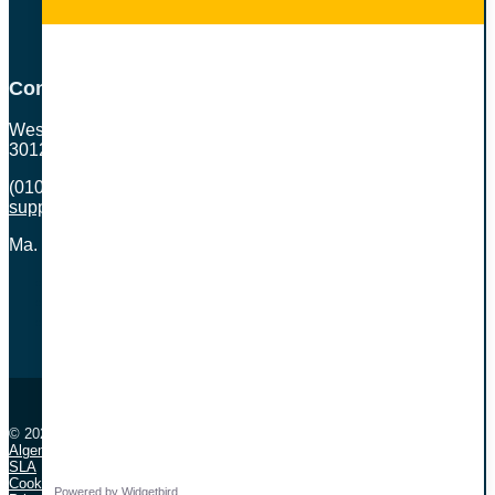
Contact
Westblaak 130
3012 KM Rotterdam
(010) 307 41 33
support@webtify.nl
Ma. – Vr. 9.00 – 17.30
Volgen
Volgen
Volgen
© 2026
Webtify B.V. is een beschermd merk
Algemene voorwaarden
SLA
Cookiebeleid
Powered by Widgetbird