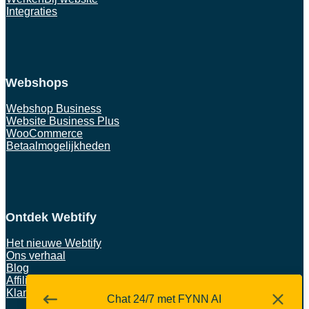
Integraties
Webshops
Webshop Business
Website Business Plus
WooCommerce
Betaalmogelijkheden
Ontdek Webtify
Het nieuwe Webtify
Ons verhaal
Blog
Affiliates
Klantverhalen
Chat 24/7 met FYNN AI