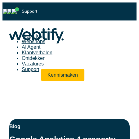
Support
Websites
Webshops
AI Agent
Klantverhalen
Ontdekken
Vacatures
Support
Kennismaken
Blog