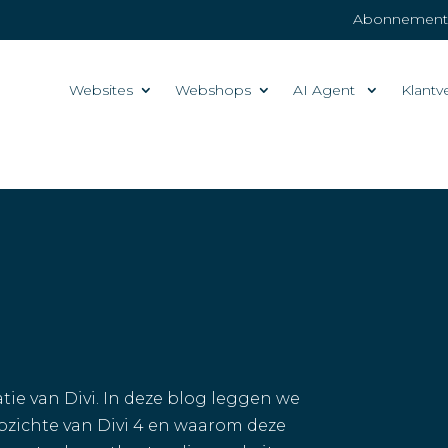
Abonnemente
Websites
Webshops
AI Agent
Klantv
atie van Divi. In deze blog leggen we
 opzichte van Divi 4 en waarom deze