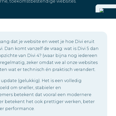
erne, toekomstbestendige websites.
egang dat je website en weet je hoe Divi eruit
vi. Dan komt vanzelf de vraag: wat is Divi 5 dan
 opzichte van Divi 4? (waar bijna nog iedereen
y regelmatig, zeker omdat we al onze websites
en wat er technisch én praktisch verandert.
update (gelukkig). Het is een volledig
eld om sneller, stabieler en
nemers betekent dat vooral een modernere
er betekent het ook prettiger werken, beter
er performance.