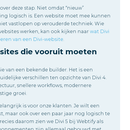
 over deze stap. Niet omdat “nieuw”
ting logisch is. Een website moet mee kunnen
iet vastlopen op verouderde techniek. Wie
websites werken, kan ook kijken naar
wat Divi
eren van een Divi-website
.
sites die vooruit moeten
sie van een bekende builder. Het is een
delijke verschillen ten opzichte van Divi 4.
ectuur, snellere workflows, modernere
tige groei.
langrijk is voor onze klanten. Je wilt een
t, maar ook over een paar jaar nog logisch te
ecies daarom zien we Divi 5 bij Webtify als
e abonnementen zijn allemaal gebouwd met