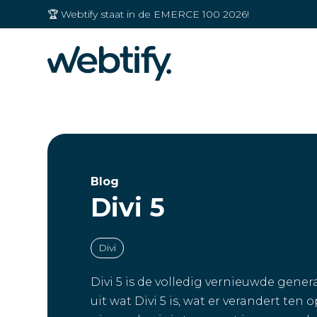
🏆 Webtify staat in de EMERCE 100 2026!
Blog
Divi 5
Divi
Divi 5 is de volledig vernieuwde gener
uit wat Divi 5 is, wat er verandert ten