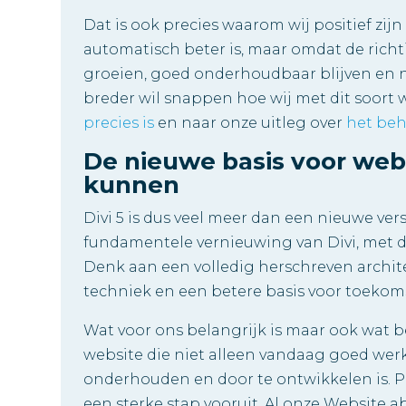
Dat is ook precies waarom wij positief zijn
automatisch beter is, maar omdat de rich
groeien, goed onderhoudbaar blijven en n
breder wil snappen hoe wij met dit soort 
precies is
en naar onze uitleg over
het beh
De nieuwe basis voor web
kunnen
Divi 5 is dus veel meer dan een nieuwe ver
fundamentele vernieuwing van Divi, met dui
Denk aan een volledig herschreven archit
techniek en een betere basis voor toekoms
Wat voor ons belangrijk is maar ook wat be
website die niet alleen vandaag goed werk
onderhouden en door te ontwikkelen is. Pr
een sterke stap vooruit. Al onze Websit