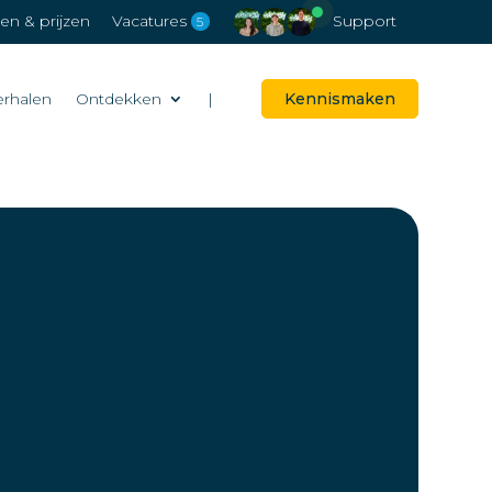
n & prijzen
Vacatures
Support
5
erhalen
Ontdekken
|
Kennismaken